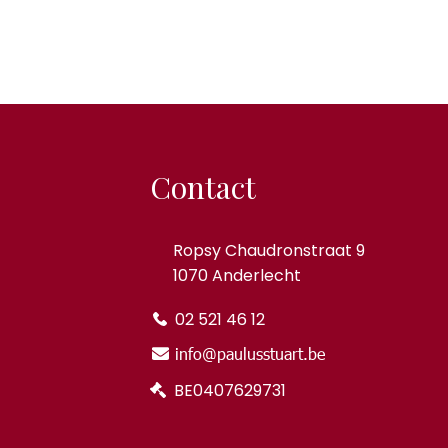
Contact
Ropsy Chaudronstraat 9
1070 Anderlecht
02 521 46 12
info@paulusstuart.be
BE0407629731