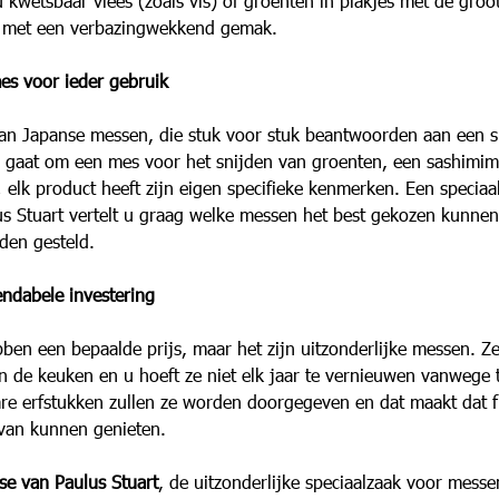
 kwetsbaar vlees (zoals vis) of groenten in plakjes met de groot
n met een verbazingwekkend gemak.
es voor ieder gebruik
aan Japanse messen, die stuk voor stuk beantwoorden aan een sp
u gaat om een mes voor het snijden van groenten, een sashimim
s; elk product heeft zijn eigen specifieke kenmerken. Een speciaa
lus Stuart vertelt u graag welke messen het best gekozen kunne
den gesteld.
ndabele investering
en een bepaalde prijs, maar het zijn uitzonderlijke messen. Ze 
n de keuken en u hoeft ze niet elk jaar te vernieuwen vanwege t
bare erfstukken zullen ze worden doorgegeven en dat maakt dat f
 van kunnen genieten.
ise van Paulus Stuart
, de uitzonderlijke speciaalzaak voor messen