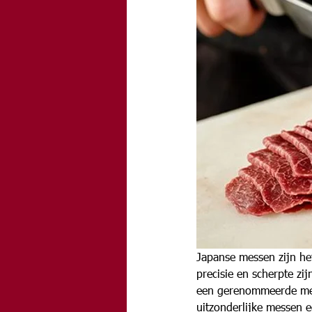
Japanse messen zijn he
precisie en scherpte zi
een gerenommeerde mess
uitzonderlijke messen e