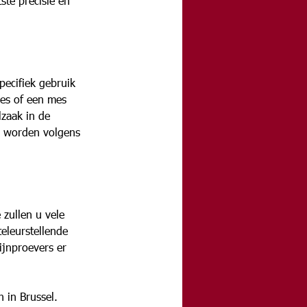
ste precisie en 
ecifiek gebruik 
es of een mes 
lzaak in de 
n worden volgens 
zullen u vele 
eleurstellende 
ijnproevers er 
 in Brussel. 