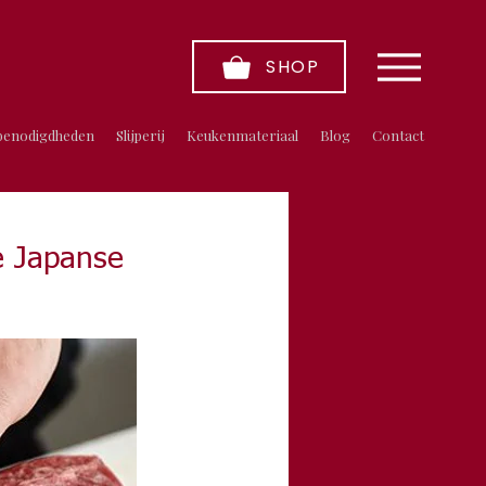
SHOP
benodigdheden
Slijperij
Keukenmateriaal
Blog
Contact
e Japanse