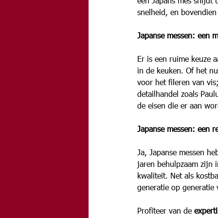
een Japans mes snijdt u
snelheid, en bovendie
Japanse messen: een m
Er is een ruime keuze 
in de keuken. Of het n
voor het fileren van vi
detailhandel zoals Pau
de eisen die er aan wor
Japanse messen: een re
Ja, Japanse messen hebb
jaren behulpzaam zijn i
kwaliteit. Net als kost
generatie op generatie
Profiteer van de 
expert