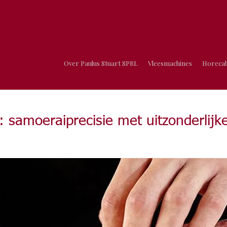
Over Paulus Stuart SPRL
Vleesmachines
Horeca
: samoeraiprecisie met uitzonderlijk