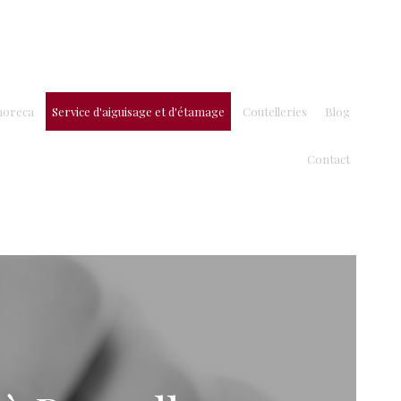
SHOP
horeca
Service d'aiguisage et d'étamage
Coutelleries
Blog
Contact