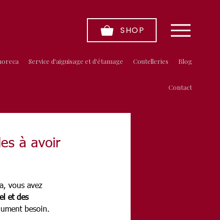
SHOP
horeca
Service d'aiguisage et d'étamage
Coutelleries
Blog
Contact
les à avoir
la, vous avez 
el et des 
olument besoin.