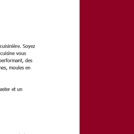
uisinière. Soyez 
 cuisine vous 
 performant, des 
rmes, moules en 
aster et un 