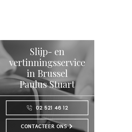
SHOP
Slijp- en
vertinningsservice
in Brussel
Paulus Stuart
02 521 46 12
CONTACTEER ONS