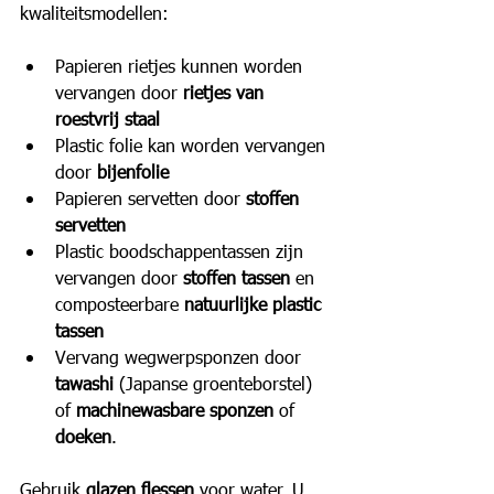
kwaliteitsmodellen:
Papieren rietjes kunnen worden 
vervangen door 
rietjes van 
roestvrij staal
Plastic folie kan worden vervangen 
door 
bijenfolie
Papieren servetten door 
stoffen 
servetten
Plastic boodschappentassen zijn 
vervangen door 
stoffen tassen
 en 
composteerbare 
natuurlijke plastic 
tassen
Vervang wegwerpsponzen door 
tawashi 
(Japanse groenteborstel) 
of 
machinewasbare sponzen
 of 
doeken
.
Gebruik 
glazen flessen
 voor water. U 